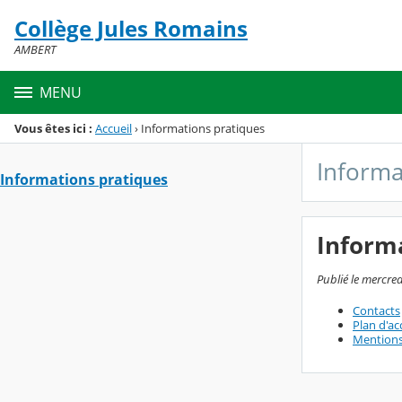
Panneau de gestion des cookies
Collège Jules Romains
Menu de la rubrique
Contenu
AMBERT
MENU
Vous êtes ici :
Accueil
›
Informations pratiques
Informa
Informations pratiques
Inform
Publié le mercred
Contacts
Plan d'ac
Mentions