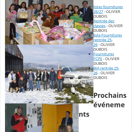
listes fournitures
26/27
- OLIVIER
DUBOIS
Rentrée des
classes
- OLIVIER
DUBOIS
liste Fournitures
rentrée 25-
26
- OLIVIER
DUBOIS
Fournitures
FCPE
- OLIVIER
DUBOIS
BIA rentrée 25-
26
- OLIVIER
DUBOIS
Prochains
événeme
nts