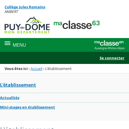
Panneau de gestion des cookies
Collège Jules Romains
Menu de la rubrique
Contenu
AMBERT
MENU
Se connecter
Vous êtes ici :
Accueil
›
L'établissement
L'établissement
Actualités
Mini-stages en établissement