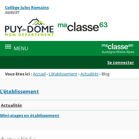
Panneau de gestion des cookies
Collège Jules Romains
Menu de la rubrique
Contenu
AMBERT
MENU
Se connecter
Vous êtes ici :
Accueil
›
L'établissement
›
Actualités
›
Blog
L'établissement
Actualités
Mini-stages en établissement