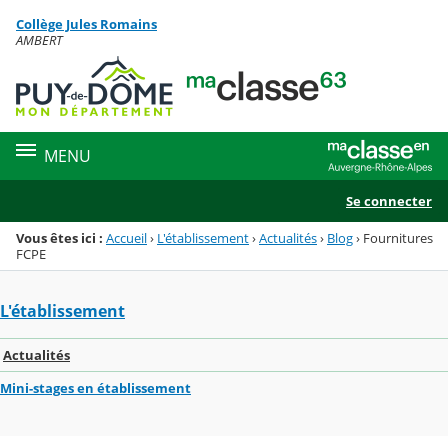
Panneau de gestion des cookies
Collège Jules Romains
Menu de la rubrique
Contenu
AMBERT
MENU
Se connecter
Vous êtes ici :
Accueil
›
L'établissement
›
Actualités
›
Blog
›
Fournitures
FCPE
L'établissement
Actualités
Mini-stages en établissement