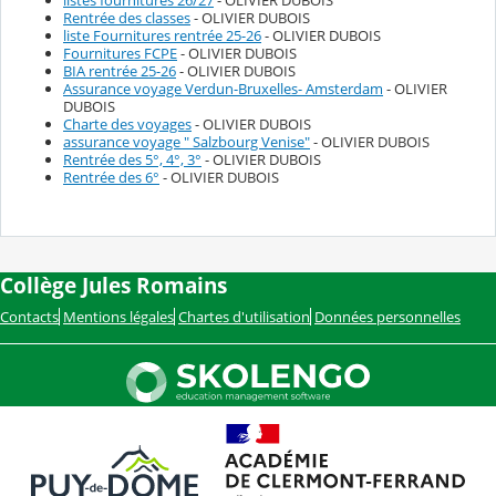
Rentrée des classes
- OLIVIER DUBOIS
liste Fournitures rentrée 25-26
- OLIVIER DUBOIS
Fournitures FCPE
- OLIVIER DUBOIS
BIA rentrée 25-26
- OLIVIER DUBOIS
Assurance voyage Verdun-Bruxelles- Amsterdam
- OLIVIER
DUBOIS
Charte des voyages
- OLIVIER DUBOIS
assurance voyage " Salzbourg Venise"
- OLIVIER DUBOIS
Rentrée des 5°, 4°, 3°
- OLIVIER DUBOIS
Rentrée des 6°
- OLIVIER DUBOIS
Collège Jules Romains
Contacts
Mentions légales
Chartes d'utilisation
Données personnelles