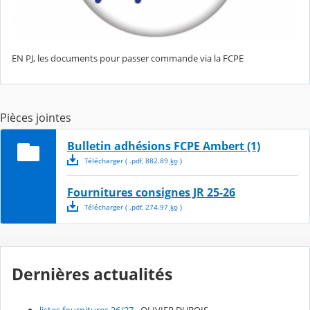
EN PJ, les documents pour passer commande via la FCPE
Pièces jointes
Bulletin adhésions FCPE Ambert (1)
Télécharger
( .
pdf
,
882.89
ko
)
Fournitures consignes JR 25-26
Télécharger
( .
pdf
,
274.97
ko
)
Dernières actualités
listes fournitures 26/27
- OLIVIER DUBOIS