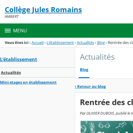
Panneau de gestion des cookies
Collège Jules Romains
Menu de la rubrique
Contenu
AMBERT
MENU
Vous êtes ici :
Accueil
›
L'établissement
›
Actualités
›
Blog
›
Rentrée des cl
Actualités
L'établissement
Blog
Actualités
Mini-stages en établissement
‹
Retour au blog
Rentrée des c
Par OLIVIER DUBOIS, publié le m