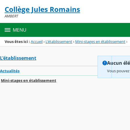
Panneau de gestion des cookies
Collège Jules Romains
Menu de la rubrique
Contenu
AMBERT
MENU
Vous êtes ici :
Accueil
›
L'établissement
›
Mini-stages en établissement
›
L'établissement
Aucun élém
Actualités
Vous pouvez 
Mini-stages en établissement