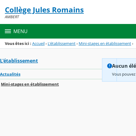
Panneau de gestion des cookies
Collège Jules Romains
Menu de la rubrique
Contenu
AMBERT
MENU
Vous êtes ici :
Accueil
›
L'établissement
›
Mini-stages en établissement
›
L'établissement
Aucun élém
Actualités
Vous pouvez 
Mini-stages en établissement