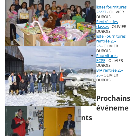
listes fournitures
26/27
- OLIVIER
DUBOIS
Rentrée des
classes
- OLIVIER
DUBOIS
liste Fournitures
rentrée 25-
26
- OLIVIER
DUBOIS
Fournitures
FCPE
- OLIVIER
DUBOIS
BIA rentrée 25-
26
- OLIVIER
DUBOIS
Prochains
événeme
nts