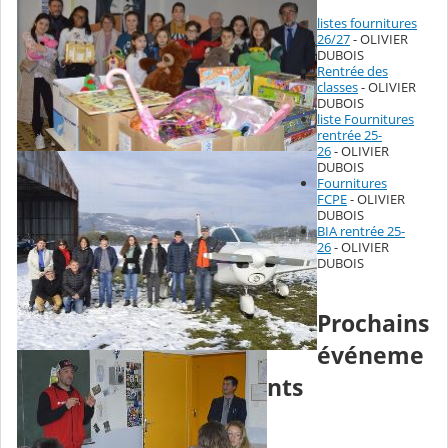
listes fournitures
26/27
- OLIVIER
DUBOIS
Rentrée des
classes
- OLIVIER
DUBOIS
liste Fournitures
rentrée 25-
26
- OLIVIER
DUBOIS
Fournitures
FCPE
- OLIVIER
DUBOIS
BIA rentrée 25-
26
- OLIVIER
DUBOIS
Prochains
événeme
nts