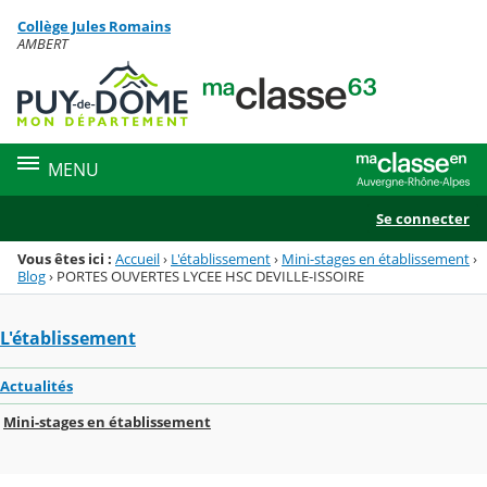
Panneau de gestion des cookies
Collège Jules Romains
Menu de la rubrique
Contenu
AMBERT
MENU
Se connecter
Vous êtes ici :
Accueil
›
L'établissement
›
Mini-stages en établissement
›
Blog
›
PORTES OUVERTES LYCEE HSC DEVILLE-ISSOIRE
L'établissement
Actualités
Mini-stages en établissement