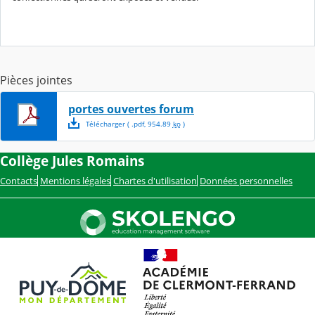
Pièces jointes
portes ouvertes forum
Télécharger
( .
pdf
,
954.89
ko
)
Collège Jules Romains
Contacts
Mentions légales
Chartes d'utilisation
Données personnelles