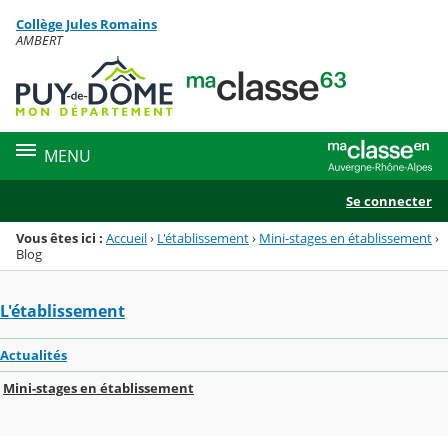
Panneau de gestion des cookies
Collège Jules Romains
Menu de la rubrique
Contenu
AMBERT
MENU
Se connecter
Vous êtes ici :
Accueil
›
L'établissement
›
Mini-stages en établissement
›
Blog
L'établissement
Actualités
Mini-stages en établissement